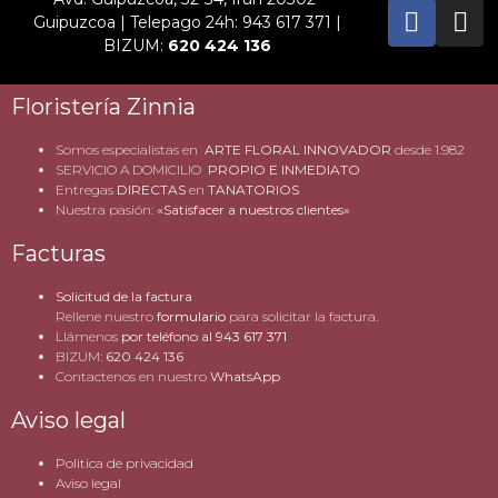
Guipuzcoa | Telepago 24h: 943 617 371 |
BIZUM:
620 424 136
Floristería Zinnia
Somos especialistas en
ARTE FLORAL INNOVADOR
desde 1.982
SERVICIO A DOMICILIO
PROPIO E INMEDIATO
Entregas
DIRECTAS
en
TANATORIOS
Nuestra pasión:
«Satisfacer a nuestros clientes»
Facturas
Solicitud de la factura
Rellene nuestro
formulario
para solicitar la factura.
Llámenos
por teléfono al
943 617 371
BIZUM:
620 424 136
Contactenos en nuestro
WhatsApp
Aviso legal
Politica de privacidad
Aviso legal