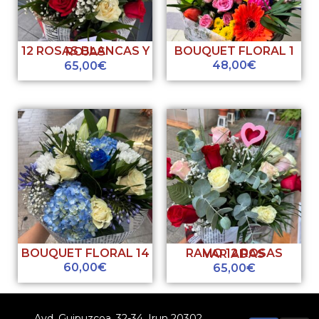
BOUQUET FLORAL 1
12 ROSAS BLANCAS Y ROJAS
48,00
€
65,00
€
BOUQUET FLORAL 14
RAMO 12 ROSAS VARIADAS
60,00
€
65,00
€
Avd. Guipuzcoa, 32-34, Irun 20302