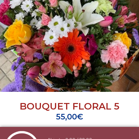
BOUQUET FLORAL 5
55,00
€