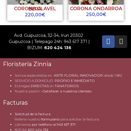
CORONA ONDARROA
CORONA CLAVEL BERA
250,00
€
220,00
€
Avd. Guipuzcoa, 32-34, Irun 20302
Guipuzcoa | Telepago 24h: 943 617 371 |
BIZUM:
620 424 136
Floristería Zinnia
Somos especialistas en
ARTE FLORAL INNOVADOR
desde 1.982
SERVICIO A DOMICILIO
PROPIO E INMEDIATO
Entregas
DIRECTAS
en
TANATORIOS
Nuestra pasión:
«Satisfacer a nuestros clientes»
Facturas
Solicitud de la factura
Rellene nuestro
formulario
para solicitar la factura.
Llámenos
por teléfono al
943 617 371
BIZUM:
620 424 136