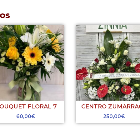
os
OUQUET FLORAL 7
CENTRO ZUMARRA
60,00
€
250,00
€