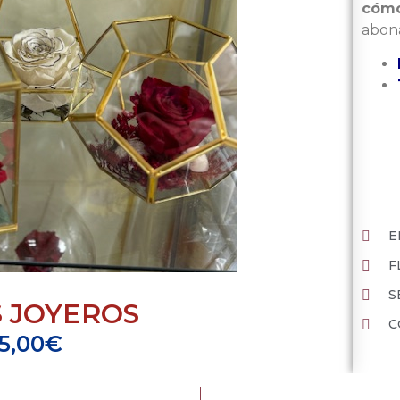
cómo
abona
E
F
S
 JOYEROS
C
5,00
€