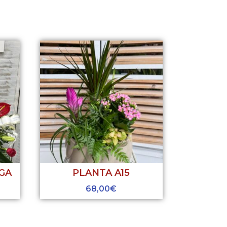
GA
PLANTA A15
68,00
€