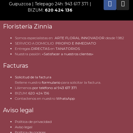
Guipuzcoa | Telepago 24h: 943 617 371 |
BIZUM:
620 424 136
Floristería Zinnia
Somos especialistas en
ARTE FLORAL INNOVADOR
desde 1.982
SERVICIO A DOMICILIO
PROPIO E INMEDIATO
Entregas
DIRECTAS
en
TANATORIOS
Nuestra pasión:
«Satisfacer a nuestros clientes»
Facturas
Solicitud de la factura
Rellene nuestro
formulario
para solicitar la factura.
Llámenos
por teléfono al
943 617 371
BIZUM:
620 424 136
Contactenos en nuestro
WhatsApp
Aviso legal
Politica de privacidad
Aviso legal
Política de cookies