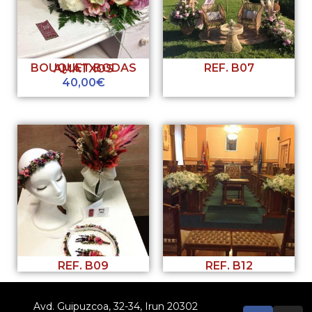
REF. B07
BOUQUET BODAS AMATXOS
40,00
€
REF. B09
REF. B12
Avd. Guipuzcoa, 32-34, Irun 20302