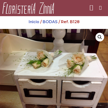
Inicio
/
BODAS
/ Ref. B128