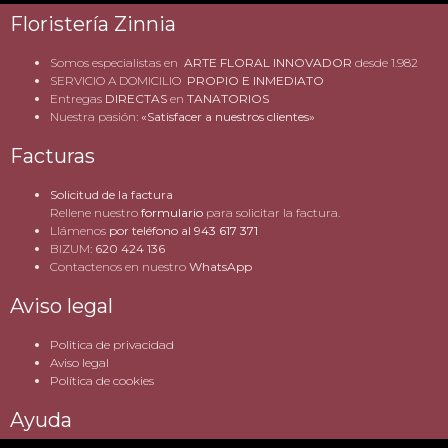
Floristería Zinnia
Somos especialistas en
ARTE FLORAL INNOVADOR
desde 1.982
SERVICIO A DOMICILIO
PROPIO E INMEDIATO
Entregas
DIRECTAS
en
TANATORIOS
Nuestra pasión:
«Satisfacer a nuestros clientes»
Facturas
Solicitud de la factura
Rellene nuestro
formulario
para solicitar la factura.
Llámenos
por teléfono al
943 617 371
BIZUM:
620 424 136
Contactenos en nuestro
WhatsApp
Aviso legal
Politica de privacidad
Aviso legal
Política de cookies
Ayuda