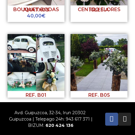
BOUQUET BODAS AMATXOS
CENTRO FLORES IGLESIA
40,00
€
REF. B01
REF. B05
Avd. Guipuzcoa, 32-34, Irun 20302
Guipuzcoa | Telepago 24h: 943 617 371 |
BIZUM:
620 424 136