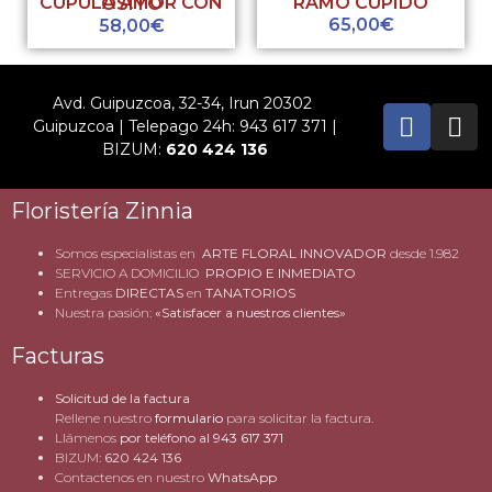
RAMO CUPIDO
CUPULA AMOR CON OSITO
65,00
€
58,00
€
Avd. Guipuzcoa, 32-34, Irun 20302
Guipuzcoa | Telepago 24h: 943 617 371 |
BIZUM:
620 424 136
Floristería Zinnia
Somos especialistas en
ARTE FLORAL INNOVADOR
desde 1.982
SERVICIO A DOMICILIO
PROPIO E INMEDIATO
Entregas
DIRECTAS
en
TANATORIOS
Nuestra pasión:
«Satisfacer a nuestros clientes»
Facturas
Solicitud de la factura
Rellene nuestro
formulario
para solicitar la factura.
Llámenos
por teléfono al
943 617 371
BIZUM:
620 424 136
Contactenos en nuestro
WhatsApp