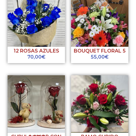
12 ROSAS AZULES
BOUQUET FLORAL 5
70,00
€
55,00
€