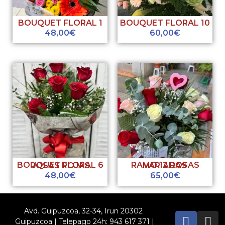
BOUQUET FLORAL 1
BOUQUET FLORAL 10
48,00
€
60,00
€
BOUQUET FLORAL 6 ROSAS ROJAS
RAMO 12 ROSAS VARIADAS
48,00
€
65,00
€
Avd. Guipuzcoa, 32-34, Irun 20302
Guipuzcoa | Telepago 24h: 943 617 371 |