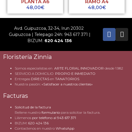
PLANTA A6
RAMO A4
48,00
€
48,00
€
Avd. Guipuzcoa, 32-34, Irun 20302
Guipuzcoa | Telepago 24h: 943 617 371 |
BIZUM:
620 424 136
Floristería Zinnia
Somos especialistas en
ARTE FLORAL INNOVADOR
desde 1.982
SERVICIO A DOMICILIO
PROPIO E INMEDIATO
Entregas
DIRECTAS
en
TANATORIOS
Nuestra pasión:
«Satisfacer a nuestros clientes»
Facturas
Solicitud de la factura
Rellene nuestro
formulario
para solicitar la factura.
Llámenos
por teléfono al
943 617 371
BIZUM:
620 424 136
Contactenos en nuestro
WhatsApp