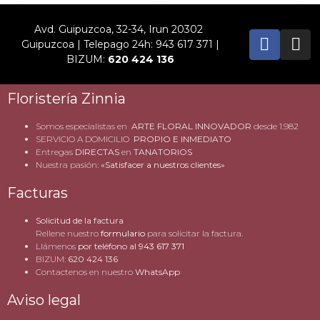
Avd. Guipuzcoa, 32-34, Irun 20302
Guipuzcoa | Telepago 24h: 943 617 371 |
BIZUM:
620 424 136
Floristería Zinnia
Somos especialistas en
ARTE FLORAL INNOVADOR
desde 1.982
SERVICIO A DOMICILIO
PROPIO E INMEDIATO
Entregas
DIRECTAS
en
TANATORIOS
Nuestra pasión:
«Satisfacer a nuestros clientes»
Facturas
Solicitud de la factura
Rellene nuestro
formulario
para solicitar la factura.
Llámenos
por teléfono al
943 617 371
BIZUM:
620 424 136
Contactenos en nuestro
WhatsApp
Aviso legal