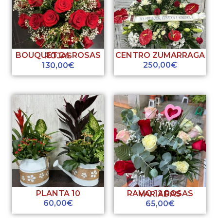
CENTRO ZUMARRAGA
BOUQUET 24 ROSAS ROJAS
250,00
€
130,00
€
PLANTA 10
RAMO 12 ROSAS VARIADAS
60,00
€
65,00
€