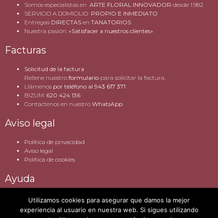
Somos especialistas en
ARTE FLORAL INNOVADOR
desde 1.982
SERVICIO A DOMICILIO
PROPIO E INMEDIATO
Entregas
DIRECTAS
en
TANATORIOS
Nuestra pasión:
«Satisfacer a nuestros clientes»
Facturas
Solicitud de la factura
Rellene nuestro
formulario
para solicitar la factura.
Llámenos
por teléfono al
943 617 371
BIZUM:
620 424 136
Contactenos en nuestro
WhatsApp
Aviso legal
Politica de privacidad
Aviso legal
Política de cookies
Ayuda
Resolvemos tus dudas
Utilizamos cookies para asegurar que damos la mejor
Contacta con nosotros
experiencia al usuario en nuestra web. Si sigues utilizando