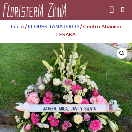
Inicio
/
FLORES TANATORIO
/ Centro Abanico
LESAKA