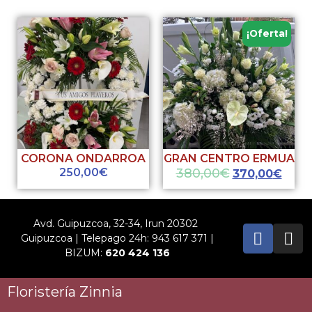
¡Oferta!
CORONA ONDARROA
GRAN CENTRO ERMUA
250,00
€
380,00
€
370,00
€
Avd. Guipuzcoa, 32-34, Irun 20302
Guipuzcoa | Telepago 24h: 943 617 371 |
BIZUM:
620 424 136
Floristería Zinnia