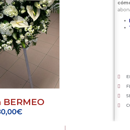
cómo
abona
E
F
S
a BERMEO
C
80,00
€