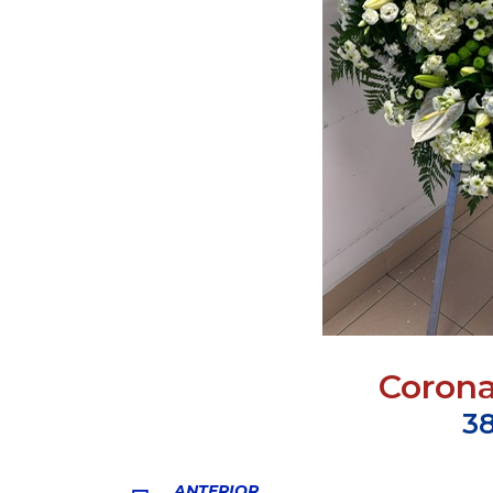
Coron
3
ANTERIOR