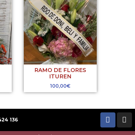
RAMO DE FLORES
ITUREN
100,00
€
424 136