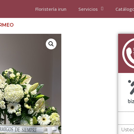
Floristería irun
Servicios
Catálog
ERMEO
Usted