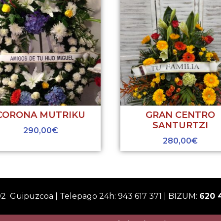
CORONA MUTRIKU
GRAN CENTRO
SANTURTZI
290,00
€
280,00
€
02 Guipuzcoa | Telepago 24h: 943 617 371 | BIZUM:
620 